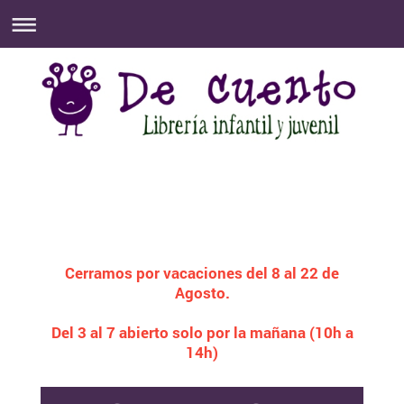
Paseo Santa María de la Cabeza, 33. Madrid
Tfno. 91 222 48 30
decuento@decuento.es
WhatsApp: 644 753 364
Horario:
De Lunes a Sábado: De 10:00 a 14:00 y de 17:00 a 20:30
Cerramos por vacaciones del 8 al 22 de
Agosto.
Del 3 al 7 abierto solo por la mañana (10h a
14h)